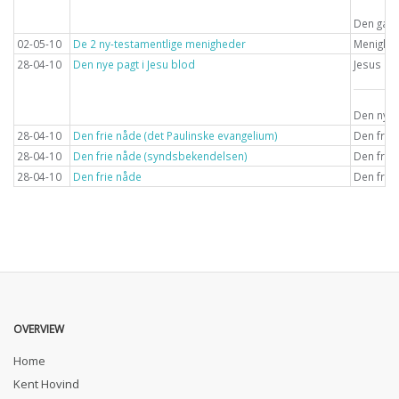
Den gaml
02-05-10
De 2 ny-testamentlige menigheder
Menighe
28-04-10
Den nye pagt i Jesu blod
Jesus Kr
Den nye 
28-04-10
Den frie nåde (det Paulinske evangelium)
Den frie
28-04-10
Den frie nåde (syndsbekendelsen)
Den frie
28-04-10
Den frie nåde
Den frie
OVERVIEW
Home
Kent Hovind