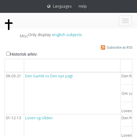
Languages
Help
Toggl
Only display
english subjects
Misc
naviga
Subscribe as RSS
Historisk arkiv:
Dato
Overskrift
Emne
09-03-21
Den Gamle vs Den nye pagt
Den frie
Om saba
Loven
01-12-13
Loven og nåden
Den frie
Loven