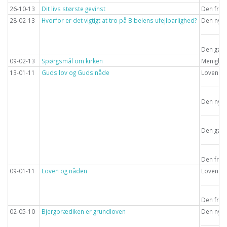
26-10-13
Dit livs største gevinst
Den frie
28-02-13
Hvorfor er det vigtigt at tro på Bibelens ufejlbarlighed?
Den nye 
Den gaml
09-02-13
Spørgsmål om kirken
Menighe
13-01-11
Guds lov og Guds nåde
Loven
Den nye 
Den gaml
Den frie
09-01-11
Loven og nåden
Loven
Den frie
02-05-10
Bjergprædiken er grundloven
Den nye 