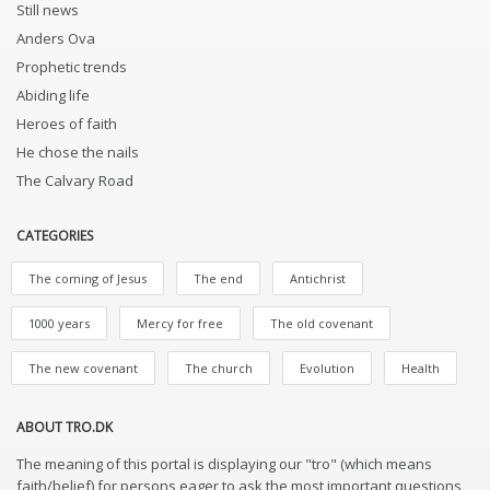
Still news
Anders Ova
Prophetic trends
Abiding life
Heroes of faith
He chose the nails
The Calvary Road
CATEGORIES
The coming of Jesus
The end
Antichrist
1000 years
Mercy for free
The old covenant
The new covenant
The church
Evolution
Health
ABOUT TRO.DK
The meaning of this portal is displaying our "tro" (which means
faith/belief) for persons eager to ask the most important questions