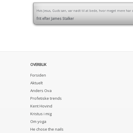
Hvis Jesus, Guds søn, var nødt til at bede, hvor meget mere har d
frit efter James Stalker
OVERBLIK
Forsiden
Aktuelt
Anders Ova
Profetiske trends
Kent Hovind
Kristus i mig
Om yoga
He chose the nails