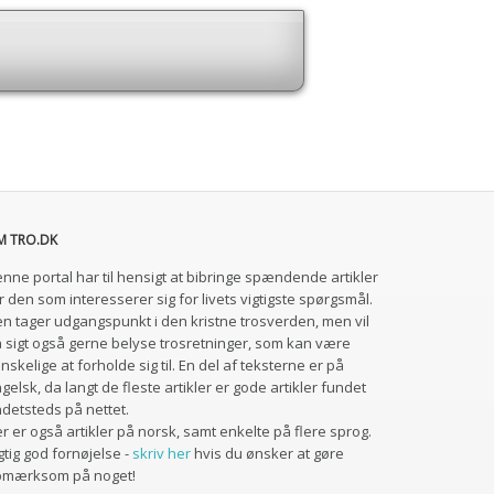
M TRO.DK
nne portal har til hensigt at bibringe spændende artikler
r den som interesserer sig for livets vigtigste spørgsmål.
n tager udgangspunkt i den kristne trosverden, men vil
 sigt også gerne belyse trosretninger, som kan være
nskelige at forholde sig til. En del af teksterne er på
gelsk, da langt de fleste artikler er gode artikler fundet
detsteds på nettet.
r er også artikler på norsk, samt enkelte på flere sprog.
gtig god fornøjelse -
skriv her
hvis du ønsker at gøre
pmærksom på noget!