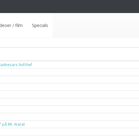
deoer / film
Specials
ukadnesars hofchef
" på Mt. Ararat