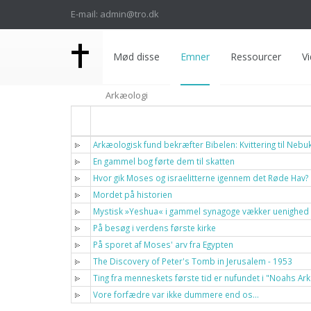
E-mail: admin@tro.dk
Mød disse
Emner
Ressourcer
Vi
Arkæologi
Titel
Arkæologisk fund bekræfter Bibelen: Kvittering til Neb
En gammel bog førte dem til skatten
Hvor gik Moses og israelitterne igennem det Røde Hav?
Mordet på historien
Mystisk »Yeshua« i gammel synagoge vækker uenighed
På besøg i verdens første kirke
På sporet af Moses' arv fra Egypten
The Discovery of Peter's Tomb in Jerusalem - 1953
Ting fra menneskets første tid er nufundet i "Noahs Ark
Vore forfædre var ikke dummere end os…