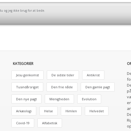
u og jeg ikke brug for at bede.
KATEGORIER
O
De
Jesu genkomst
De sidste tider
Antikrist
fo
De
Tusindårsriget
Den frie nåde
Den gamle pagt
på
va
Den nye pagt
Menigheden
Evolution
en
an
Arkæologi
Helse
Himlen
Helvedet
De
Ri
Covid-19
Alfabetisk
o