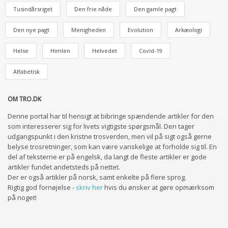
Tusindårsriget
Den frie nåde
Den gamle pagt
Den nye pagt
Menigheden
Evolution
Arkæologi
Helse
Himlen
Helvedet
Covid-19
Alfabetisk
OM TRO.DK
Denne portal har til hensigt at bibringe spændende artikler for den
som interesserer sig for livets vigtigste spørgsmål. Den tager
udgangspunkt i den kristne trosverden, men vil på sigt også gerne
belyse trosretninger, som kan være vanskelige at forholde sig til. En
del af teksterne er på engelsk, da langt de fleste artikler er gode
artikler fundet andetsteds på nettet.
Der er også artikler på norsk, samt enkelte på flere sprog.
Rigtig god fornøjelse -
skriv her
hvis du ønsker at gøre opmærksom
på noget!