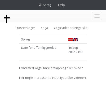
Sprog
Hjælp
Toggl
Trosretninger
Yoga
Yoga videoer (engelske)
naviga
Sprog
Dato for offentliggørelse
16 Sep
2012 21:18
Hvad med Yoga, bare afslapning eller hvad?
Her nogle ineressante input (youtube videoer).