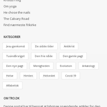
Kristus i mig
Om yoga
He chose the nails
The Calvary Road
Find nærmeste frikirke
KATEGORIER
Jesu genkomst
De sidste tider
Antikrist
Tusindårsriget
Den frie nåde
Den gamle pagt
Den nye pagt
Menigheden
Evolution
Arkæologi
Helse
Himlen
Helvedet
Covid-19
Alfabetisk
OM TRO.DK
Denne portal har til hensigt at bibringe spændende artikler for den