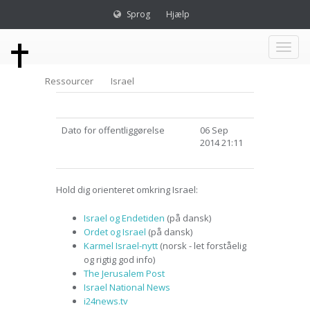
Sprog
Hjælp
Toggl
Ressourcer
Israel
naviga
Dato for offentliggørelse
06 Sep
2014 21:11
Hold dig orienteret omkring Israel:
Israel og Endetiden
(på dansk)
Ordet og Israel
(på dansk)
Karmel Israel-nytt
(norsk - let forståelig
og rigtig god info)
The Jerusalem Post
Israel National News
i24news.tv