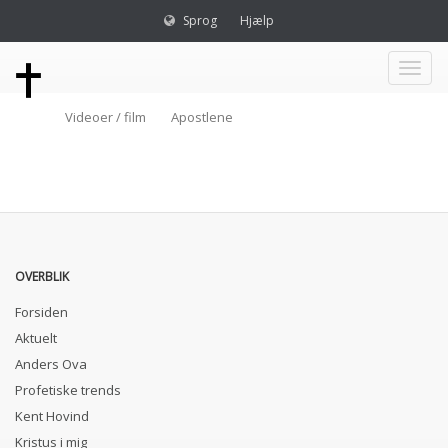
Sprog
Hjælp
Toggl
Videoer / film
Apostlene
naviga
OVERBLIK
Forsiden
Aktuelt
Anders Ova
Profetiske trends
Kent Hovind
Kristus i mig