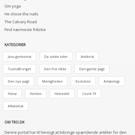
Om yoga
He chose the nails
The Calvary Road
Find nærmeste frikirke
KATEGORIER
Jesu genkomst
De sidste tider
Antikrist
Tusindårsriget
Den frie nåde
Den gamle pagt
Den nye pagt
Menigheden
Evolution
Arkæologi
Helse
Himlen
Helvedet
Covid-19
Alfabetisk
OM TRO.DK
Denne portal har til hensigt at bibringe spændende artikler for den